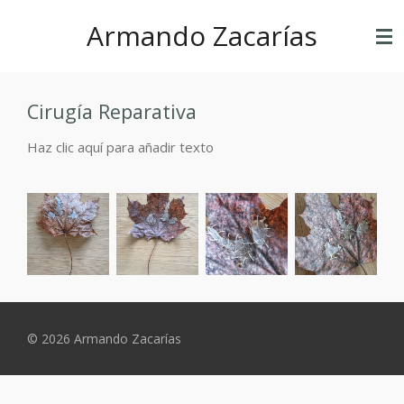
Ir
Armando Zacarías
al
contenido
principal
Cirugía Reparativa
Haz clic aquí para añadir texto
© 2026 Armando Zacarías