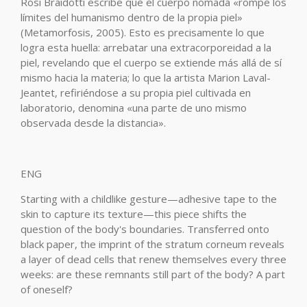
Rosi Braidotti escribe que el cuerpo nómada «rompe los
límites del humanismo dentro de la propia piel»
(Metamorfosis, 2005). Esto es precisamente lo que
logra esta huella: arrebatar una extracorporeidad a la
piel, revelando que el cuerpo se extiende más allá de sí
mismo hacia la materia; lo que la artista Marion Laval-
Jeantet, refiriéndose a su propia piel cultivada en
laboratorio, denomina «una parte de uno mismo
observada desde la distancia».
ENG
Starting with a childlike gesture—adhesive tape to the
skin to capture its texture—this piece shifts the
question of the body's boundaries. Transferred onto
black paper, the imprint of the stratum corneum reveals
a layer of dead cells that renew themselves every three
weeks: are these remnants still part of the body? A part
of oneself?