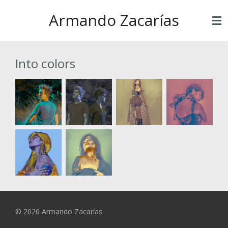
Ir
Armando Zacarías
al
contenido
principal
Into colors
© 2026 Armando Zacarías